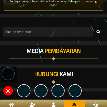
lainnya. Jackpot besar dan withdraw jackpot dengan proses yang
cepat.
MEDIA
PEMBAYARAN
HUBUNGI
KAMI