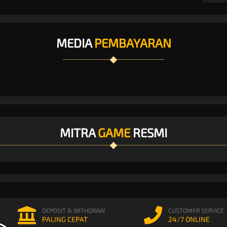
MEDIA
PEMBAYARAN
MITRA
GAME
RESMI
DEPOSIT & WITHDRAW
CUSTOMER SERVICE
PALING CEPAT
24/7 ONLINE