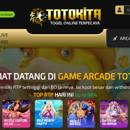
ownload
LIVE
ARC
SINO
AT DATANG DI
GAME ARCADE
TO
iki RTP tertinggi dari BO lainnya. Jackpot besar dan withdr
TOP RTP
HARI INI
Up to 98%